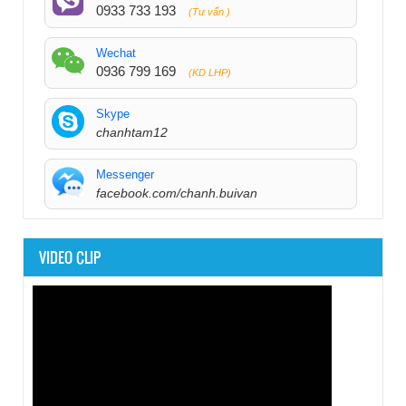
0933 733 193
(Tư vấn )
Wechat
0936 799 169
(KD LHP)
Skype
chanhtam12
Messenger
facebook.com/chanh.buivan
VIDEO CLIP