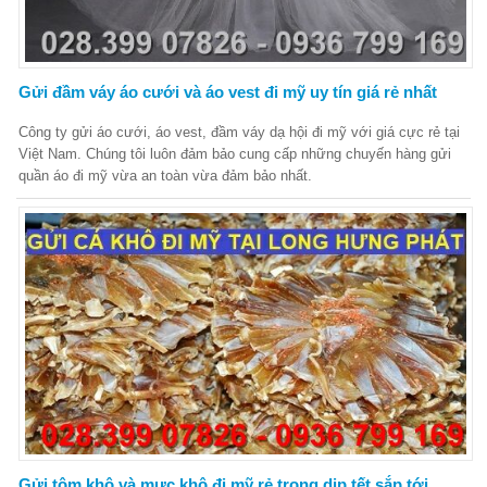
Gửi đầm váy áo cưới và áo vest đi mỹ uy tín giá rẻ nhất
Công ty gửi áo cưới, áo vest, đầm váy dạ hội đi mỹ với giá cực rẻ tại
Việt Nam. Chúng tôi luôn đảm bảo cung cấp những chuyến hàng gửi
quần áo đi mỹ vừa an toàn vừa đảm bảo nhất.
Gửi tôm khô và mực khô đi mỹ rẻ trong dịp tết sắp tới