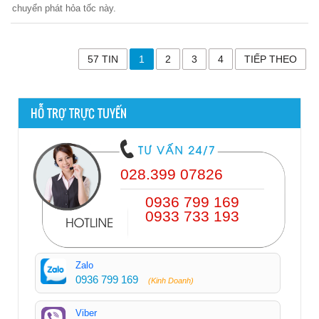
chuyển phát hỏa tốc này.
57 TIN
1
2
3
4
TIẾP THEO
HỖ TRỢ TRỰC TUYẾN
028.399 07826
0936 799 169
0933 733 193
Zalo
0936 799 169
(Kinh Doanh)
Viber