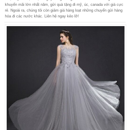
khuyến mãi lớn nhất năm, gửi quà tặng đi mỹ, úc, canada với giá cực
rẻ. Ngoài ra, chúng tôi còn giảm giá hàng loạt những chuyến gửi hàng
hóa đi các nước khác. Liên hệ ngay kẻo lỡ!