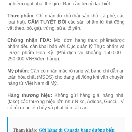
nghiêm ngặt nhất thế giới. Bạn cần lưu ý đặc biệt:
Thực phẩm:
Chỉ nhận đồ khô (hải sản khô, cà phê, các
loại hạt).
CẤM TUYỆT ĐỐI
các sản phẩm từ thịt động
vật (heo, bò, gà), trứng, sữa, tổ yến.
Chứng nhận FDA:
Mọi đơn hàng thực phẩm/dược
phẩm đều cần khai báo với Cục quản lý Thực phẩm và
Dược phẩm Hoa Kỳ. (Phí dịch vụ khoảng 150.000 -
250.000 VNĐ/đơn hàng).
Mỹ phẩm:
Cần có nhãn mác rõ ràng và bảng chỉ dẫn an
toàn hóa chất (MSDS) cho dạng sệt/lỏng khi vận chuyển
hàng từ Việt Nam đi Mỹ.
Hàng thương hiệu:
Không gửi hàng giả, hàng nhái
(fake) các thương hiệu lớn như Nike, Adidas, Gucci... vì
có rủi ro bị tiêu hủy và phạt tiền rất cao.
Tham khảo:
Gửi hàng đi Canada bằng đường biển