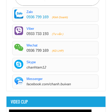
Zalo
0936 799 169
(Kinh Doanh)
Viber
0933 733 193
(Tư vấn )
Wechat
0936 799 169
(KD LHP)
Skype
chanhtam12
Messenger
facebook.com/chanh.buivan
VIDEO CLIP