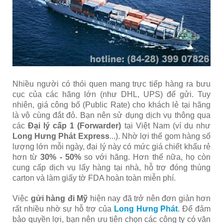
Nhiều người có thói quen mang trực tiếp hàng ra bưu
cục của các hãng lớn (như DHL, UPS) để gửi. Tuy
nhiên, giá công bố (Public Rate) cho khách lẻ tại hãng
là vô cùng đắt đỏ. Bạn nên sử dụng dịch vụ thông qua
các
Đại lý cấp 1 (Forwarder)
tại Việt Nam (ví dụ như
Long Hưng Phát Express
...). Nhờ lợi thế gom hàng số
lượng lớn mỗi ngày, đại lý này có mức giá chiết khấu rẻ
hơn từ
30% - 50%
so với hãng. Hơn thế nữa, họ còn
cung cấp dịch vụ lấy hàng tại nhà, hỗ trợ đóng thùng
carton và làm giấy tờ FDA hoàn toàn miễn phí.
Việc
gửi hàng đi Mỹ
hiện nay đã trở nên đơn giản hơn
rất nhiều nhờ sự hỗ trợ của
Long Hưng Phát
. Để đảm
bảo quyền lợi, bạn nên ưu tiên chọn các công ty có văn